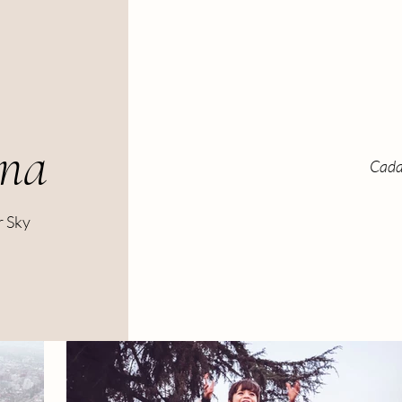
rna
Cada
r Sky