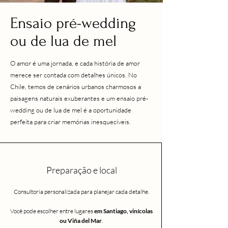
Ensaio pré-wedding
ou de lua de mel
O amor é uma jornada, e cada história de amor
merece ser contada com detalhes únicos. No
Chile, temos de cenários urbanos charmosos a
paisagens naturais exuberantes e um ensaio pré-
wedding ou de lua de mel é a oportunidade
perfeita para criar memórias inesquecíveis.
Preparação e local
Consultoria personalizada para planejar cada detalhe.
Você pode escolher entre lugares
em Santiago, vinícolas
ou Viña del Mar
.