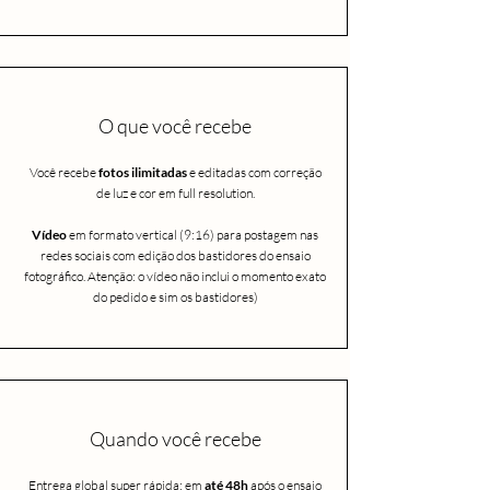
O que você recebe
Você recebe
fotos ilimitadas
e
editadas com correção
de luz e cor em full resolution.
Vídeo
em formato vertical (9:16) para postagem nas
redes sociais com edição dos bastidores do ensaio
fotográfico. Atenção: o vídeo não inclui o momento exato
do pedido e sim os bastidores)
Quando você recebe
Entrega global super rápida: em
até 48h
após o ensaio