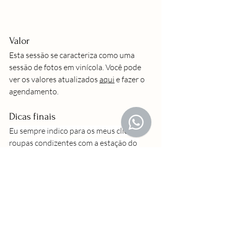
Valor
Esta sessão se caracteriza como uma 
sessão de fotos em vinícola. Você pode 
ver os valores atualizados 
aqui
 e fazer o 
agendamento.
Dicas finais
Eu sempre indico para os meus clientes 
roupas condizentes com a estação do 
ano e, sem deixar de lado, os sapatos 
confortáveis. Na vinícola Undurraga, 
vamos caminhar consideravelmente. 
Então, estar confortável é importante.
Gostou? É esse o cenário que você 