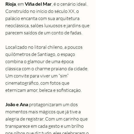
Rioja
, em 
Viña del Mar
, é o cenário ideal. 
Construído no início do século XX, o 
palácio encanta com sua arquitetura 
neoclássica, salões luxuosos e jardins que 
parecem saídos de um conto de fadas.
Localizado no litoral chileno, a poucos 
quilômetros de Santiago, o espaço 
combina o glamour de uma época 
clássica com o charme praiano da cidade. 
Um convite para viver um “sim” 
cinematográfico, com fotos que 
eternizam amor, beleza e sofisticação.
João e Ana
 protagonizaram um dos 
momentos mais mágicos que já tive a 
alegria de registrar. Com um carinho que 
transparece em cada gesto e um brilho 
nos olhos que diz tudo, eles celebraram o 