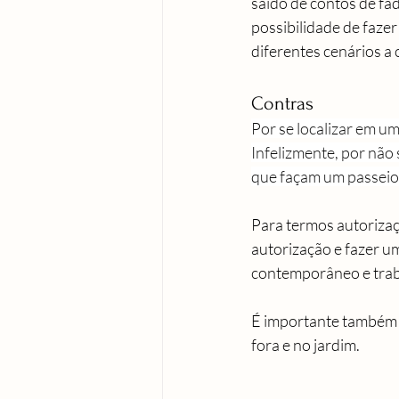
saído de contos de fad
possibilidade de faze
diferentes cenários a
Contras
Por se localizar em um
Infelizmente, por não 
que façam um passeio 
Para termos autorizaç
autorização e fazer u
contemporâneo e trab
É importante também i
fora e no jardim.