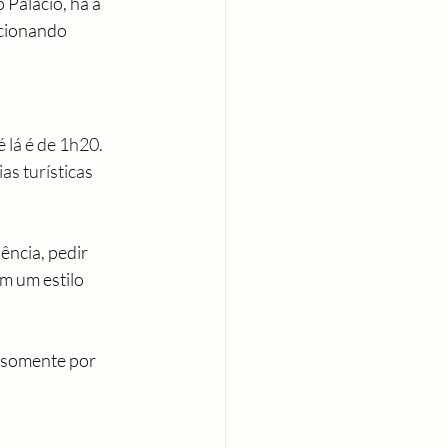
Palácio, há a 
rcionando 
 lá é de 1h20. 
s turísticas 
ncia, pedir 
m um estilo 
 somente por 