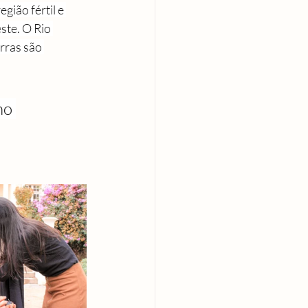
gião fértil e 
ste. O Rio 
rras são 
no 