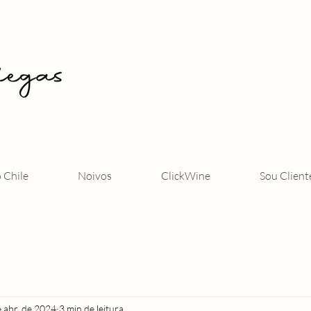
o Chile
Noivos
ClickWine
Sou Client
 abr. de 2024
3 min de leitura