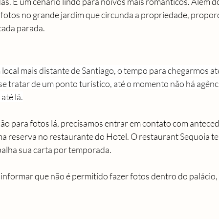
as. É um cenário lindo para noivos mais românticos. Além do 
r fotos no grande jardim que circunda a propriedade, propo
 cada parada.
 local mais distante de Santiago, o tempo para chegarmos até
se tratar de um ponto turístico, até o momento não há agência
até lá.
ão para fotos lá, precisamos entrar em contato com antecedê
ma reserva no restaurante do Hotel. O restaurant Sequoia te
alha sua carta por temporada. 
nformar que não é permitido fazer fotos dentro do palácio,