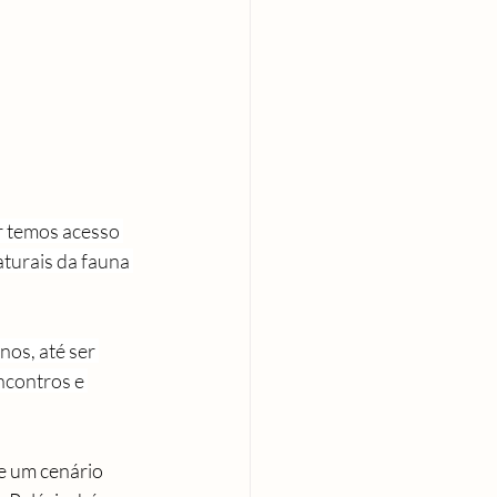
r temos acesso 
turais da fauna 
os, até ser 
ncontros e 
e um cenário 