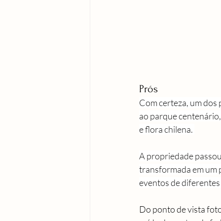
Prós
Com certeza, um dos p
ao parque centenário,
e flora chilena. 
A propriedade passou 
transformada em um po
eventos de diferentes 
Do ponto de vista fot