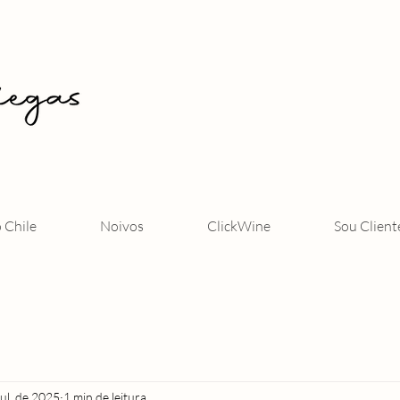
o Chile
Noivos
ClickWine
Sou Client
jul. de 2025
1 min de leitura