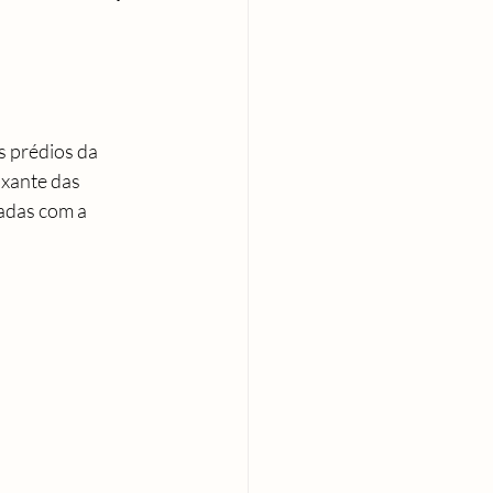
s prédios da 
xante das 
adas com a 