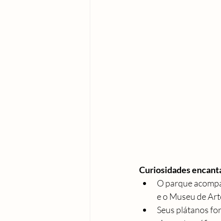
Curiosidades encant
O parque acompan
e o Museu de Ar
Seus plátanos fo