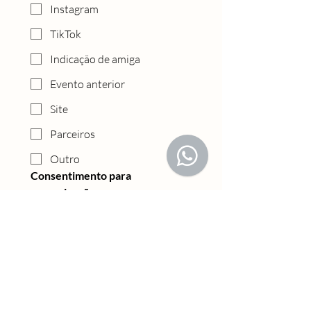
Instagram
TikTok
Indicação de amiga
Evento anterior
Site
Parceiros
Outro
Consentimento para 
comunicação
Aceito receber emails 
periódicos da equipe 
ClickWine sobre as 
novidades da experiência.
*
Enviar