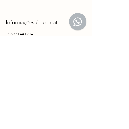
Informações de contato
+56931441714
camillaviegasfotografia@gmail.com
Camilla Viegas | Fotógrafa Brasileira no Chile,
Santa Magdalena, Providencia, Chile
Fotógrafa de brasileiros no Chile
@camillaviegasfotografia